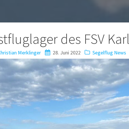
tion
stfluglager des FSV Kar
hristian Merklinger
28. Juni 2022
Segelflug News