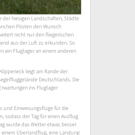
e der hiesigen Landschaften, Städte
 manchen Piloten den Wunsch
itert nicht nur den fliegerischen
gend aus der Luft zu erkunden. So
ien ein Fluglager an einem anderen
 Klippeneck liegt am Rande der
Segelfluggelände Deutschlands. Die
Erwartungen ins Fluglager
s und Einweisungsflüge für die
n, sodass der Tag für einen Ausflug
ag wurde das Wetter etwas besser
s einem Überlandflug, eine Landung