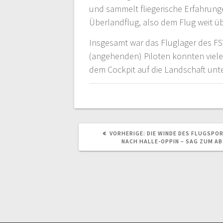
und sammelt fliegerische Erfahrunge
Überlandflug, also dem Flug weit ü
Insgesamt war das Fluglager des FS
(angehenden) Piloten konnten viele
dem Cockpit auf die Landschaft unt
VORHERIGER
VORHERIGE:
DIE WINDE DES FLUGSPO
BEITRAG:
NACH HALLE-OPPIN – SAG ZUM AB