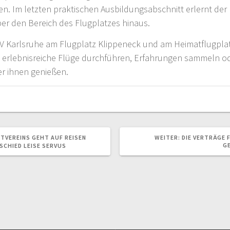
n. Im letzten praktischen Ausbildungsabschnitt erlernt der 
ber den Bereich des Flugplatzes hinaus.
V Karlsruhe am Flugplatz Klippeneck und am Heimatflugplatz
 erlebnisreiche Flüge durchführen, Erfahrungen sammeln od
er ihnen genießen.
NÄCHSTER
RTVEREINS GEHT AUF REISEN
WEITER:
DIE VERTRÄGE 
BEITRAG:
G
SCHIED LEISE SERVUS