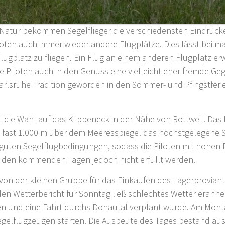
r Natur bekommen Segelflieger die verschiedensten Eindrück
iloten auch immer wieder andere Flugplätze. Dies lässt bei
gplatz zu fliegen. Ein Flug an einem anderen Flugplatz erwe
e Piloten auch in den Genuss eine vielleicht eher fremde Ge
 Karlsruhe Tradition geworden in den Sommer- und Pfingstfer
el die Wahl auf das Klippeneck in der Nähe von Rottweil. Das
n fast 1.000 m über dem Meeresspiegel das höchstgelegene 
e guten Segelflugbedingungen, sodass die Piloten mit hohen 
n den kommenden Tagen jedoch nicht erfüllt werden.
 von der kleinen Gruppe für das Einkaufen des Lagerproviant
 den Wetterbericht für Sonntag ließ schlechtes Wetter erahne
en und eine Fahrt durchs Donautal verplant wurde. Am Mont
Segelflugzeugen starten. Die Ausbeute des Tages bestand au