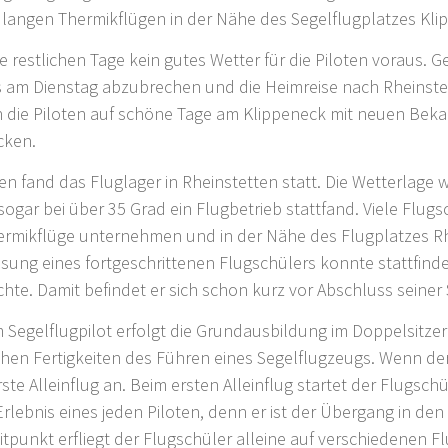
 langen Thermikflügen in der Nähe des Segelflugplatzes Kli
ie restlichen Tage kein gutes Wetter für die Piloten voraus.
s am Dienstag abzubrechen und die Heimreise nach Rheinstet
 die Piloten auf schöne Tage am Klippeneck mit neuen Bek
cken.
ien fand das Fluglager in Rheinstetten statt. Die Wetterlag
sogar bei über 35 Grad ein Flugbetrieb stattfand. Viele Flug
rmikflüge unternehmen und in der Nähe des Flugplatzes Rhe
ng eines fortgeschrittenen Flugschülers konnte stattfinden
te. Damit befindet er sich schon kurz vor Abschluss seiner
Segelflugpilot erfolgt die Grundausbildung im Doppelsitzer m
chen Fertigkeiten des Führen eines Segelflugzeugs. Wenn de
ste Alleinflug an. Beim ersten Alleinflug startet der Flugsc
Erlebnis eines jeden Piloten, denn er ist der Übergang in de
tpunkt erfliegt der Flugschüler alleine auf verschiedenen F