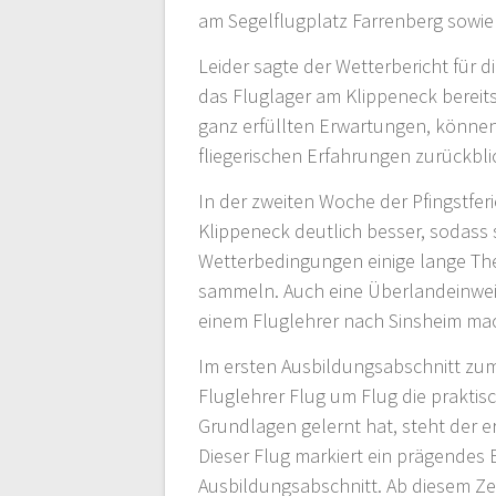
am Segelflugplatz Farrenberg sowie
Leider sagte der Wetterbericht für d
das Fluglager am Klippeneck bereit
ganz erfüllten Erwartungen, können
fliegerischen Erfahrungen zurückbli
In der zweiten Woche der Pfingstfer
Klippeneck deutlich besser, sodass 
Wetterbedingungen einige lange The
sammeln. Auch eine Überlandeinweisu
einem Fluglehrer nach Sinsheim mach
Im ersten Ausbildungsabschnitt zum 
Fluglehrer Flug um Flug die praktis
Grundlagen gelernt hat, steht der er
Dieser Flug markiert ein prägendes 
Ausbildungsabschnitt.
Ab
diesem Zei