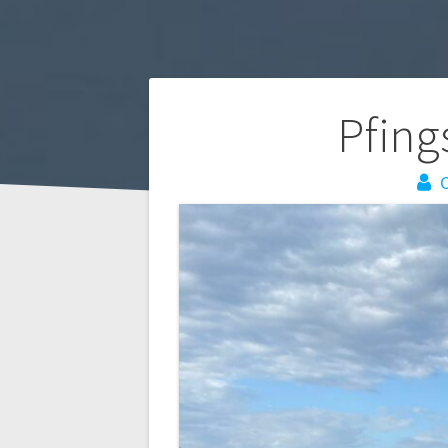
Beitragsnaviga
Pfing
C