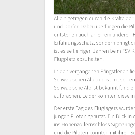
Allein getragen durch die Kräfte de
und Dörfer. Dabei überfliegen die P
entstehen auch an einem anderen Flu
Erfahrungsschatz, sondern bringt di
ist es seit einigen Jahren beim FSV
Flugplatz abzuhalten.
In den vergangenen Pfingstferien fi
Schwäbischen Alb und ist mit seine
Schwäbische Alb ist bekannt für di
aufbrachen. Leider konnten diese i
Der erste Tag des Fluglagers wurde
jungen Piloten genutzt. Ein Blick in
ins Hohenzollernschloss Sigmaring
und die Piloten konnten mit ihren 