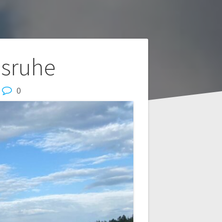
lsruhe
0