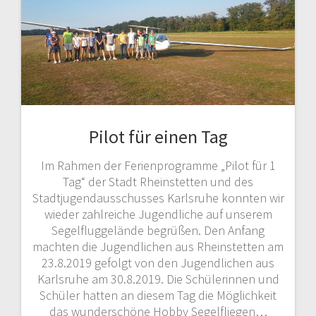
Pilot für einen Tag
Im Rahmen der Ferienprogramme „Pilot für 1
Tag“ der Stadt Rheinstetten und des
Stadtjugendausschusses Karlsruhe konnten wir
wieder zahlreiche Jugendliche auf unserem
Segelfluggelände begrüßen. Den Anfang
machten die Jugendlichen aus Rheinstetten am
23.8.2019 gefolgt von den Jugendlichen aus
Karlsruhe am 30.8.2019. Die Schülerinnen und
Schüler hatten an diesem Tag die Möglichkeit
das wunderschöne Hobby Segelfliegen…