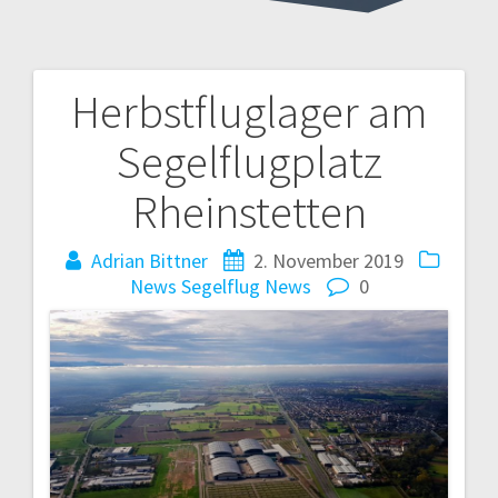
Herbstfluglager am
Beitragsnavigation
Segelflugplatz
Rheinstetten
Adrian Bittner
2. November 2019
News
Segelflug News
0