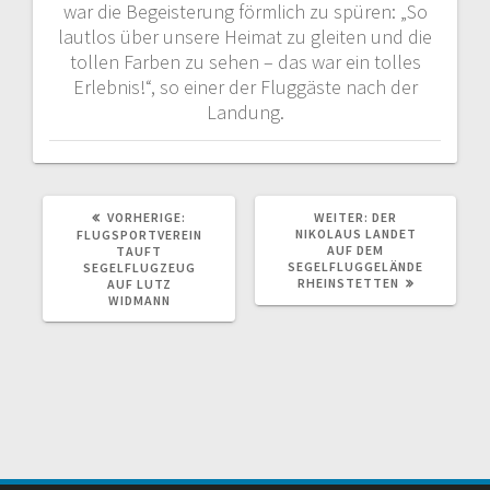
war die Begeisterung förmlich zu spüren: „So
lautlos über unsere Heimat zu gleiten und die
tollen Farben zu sehen – das war ein tolles
Erlebnis!“, so einer der Fluggäste nach der
Landung.
VORHERIGER
NÄCHSTER
VORHERIGE:
WEITER:
DER
BEITRAG:
BEITRAG:
NIKOLAUS LANDET
FLUGSPORTVEREIN
AUF DEM
TAUFT
SEGELFLUGGELÄNDE
SEGELFLUGZEUG
RHEINSTETTEN
AUF LUTZ
WIDMANN