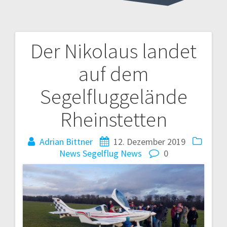
Der Nikolaus landet
Beitragsnavigation
auf dem
Segelfluggelände
Rheinstetten
Adrian Bittner
12. Dezember 2019
News
Segelflug News
0