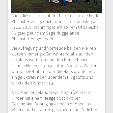
Auch dieses Jahr hat der Nikolaus an die Kinder
Rheinstettens gedacht und ist am Samstag den
07.12.2019 nachmittgas mit seinem Ultraleicht
Flugzeug auf dem Segelfluggelände
Rheinstetten gelandet.
Die Aufregung und Vorfreude bei den Kleinen
wurden immer größer während alle auf den
Nikolaus warteten und den Himmel nach
seinem Flugzeug absuchten. Aber das Warten
wurde belohnt und der Nikolaus drehte noch
einige Extrarunden über dem Flugplatz und
winkte den Kindern zu.
Nachdem er gelandet war begrüßte er die
Kinder mit einem riesigen Sack voller
Geschenke. Dann ging es nach drinnen ins
Warme und es wurde gesungen und Gedichte