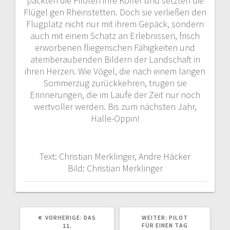
packten die Piloten ihre Koffer und setzten die
Flügel gen Rheinstetten. Doch sie verließen den
Flugplatz nicht nur mit ihrem Gepäck, sondern
auch mit einem Schatz an Erlebnissen, frisch
erworbenen fliegerischen Fähigkeiten und
atemberaubenden Bildern der Landschaft in
ihren Herzen. Wie Vögel, die nach einem langen
Sommerzug zurückkehren, trugen sie
Erinnerungen, die im Laufe der Zeit nur noch
wertvoller werden. Bis zum nächsten Jahr,
Halle-Oppin!
Text: Christian Merklinger, Andre Häcker
Bild: Christian Merklinger
VORHERIGER
NÄCHSTER
VORHERIGE:
DAS
WEITER:
PILOT
BEITRAG:
BEITRAG:
FÜR EINEN TAG
11.