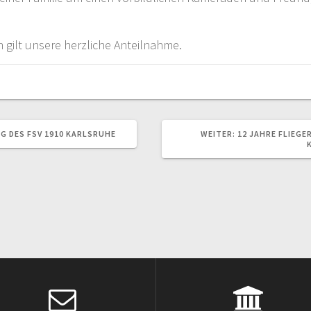
 gilt unsere herzliche Anteilnahme.
NÄCHSTER
 DES FSV 1910 KARLSRUHE
WEITER:
12 JAHRE FLIEG
BEITRAG: