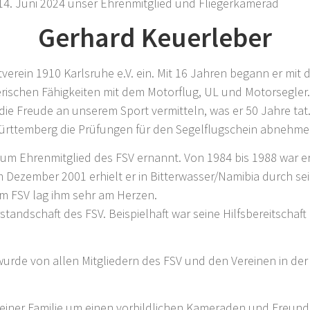
 14. Juni 2024 unser Ehrenmitglied und Fliegerkamerad
Gerhard Keuerleber
rtverein 1910 Karlsruhe e.V. ein. Mit 16 Jahren begann er mit 
gerischen Fähigkeiten mit dem Motorflug, UL und Motorsegler.
die Freude an unserem Sport vermitteln, was er 50 Jahre tat.
Württemberg die Prüfungen für den Segelflugschein abnehme
zum Ehrenmitglied des FSV ernannt. Von 1984 bis 1988 war e
m Dezember 2001 erhielt er in Bitterwasser/Namibia durch se
im FSV lag ihm sehr am Herzen.
orstandschaft des FSV. Beispielhaft war seine Hilfsbereitschaf
t wurde von allen Mitgliedern des FSV und den Vereinen in de
 seiner Familie um einen vorbildlichen Kameraden und Freun