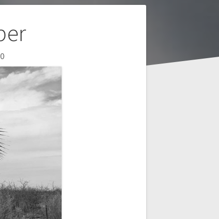
ber
0