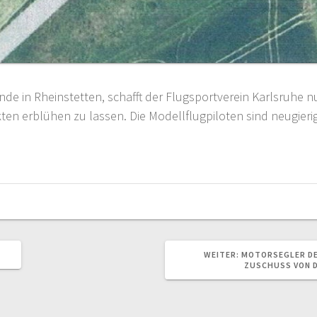
e in Rheinstetten, schafft der Flugsportverein Karlsruhe n
en erblühen zu lassen. Die Modellflugpiloten sind neugierig
NÄCHSTER
H
WEITER:
MOTORSEGLER DE
BEITRAG:
ZUSCHUSS VON 