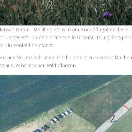
Mensch-Natur – Mellifera e.V. wird am Modellflugplatz des Fl
en umgesetzt. Durch die finanzielle Unterstützung der Spark
um Blumenfeld bepflanzt.
rt aus Neumalsch ist die Fläche bereits zum ersten Mal bea
ung aus 59 heimischen Wildpflanzen.