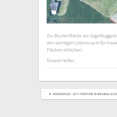
Zur Blumenfläche am Segelfluggeländ
den wichtigen Lebensraum für Insekt
Flächen erblühen.
Roland Helfer
VORHERIGER
VORHERIGE:
JET-TREFFEN IN NEUMALSC
BEITRAG: